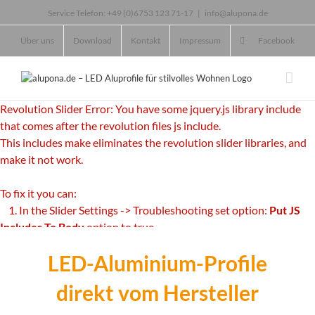
Skip
Service Telefon: +49 (0)6753 123 71-17
|
info@alupona.de
to
content
Über uns
Download
Kontakt
Impressum
Facebook
Revolution Slider Error: You have some jquery.js library include
that comes after the revolution files js include.
This includes make eliminates the revolution slider libraries, and
make it not work.
To fix it you can:
1. In the Slider Settings -> Troubleshooting set option:
Put JS
Includes To Body
option to true.
2. Find the double jquery.js include and remove it.
LED-Aluminium-Profile
direkt vom Hersteller